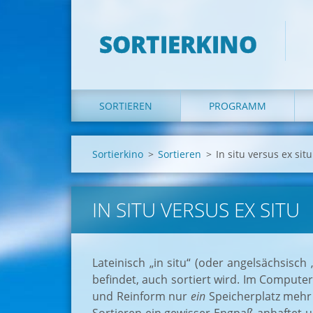
SORTIERKINO
SORTIEREN
PROGRAMM
Sortierkino
>
Sortieren
>
In situ versus ex situ
IN SITU VERSUS EX SITU
Lateinisch „in situ“ (oder angelsächsisch
befindet, auch sortiert wird. Im Compute
und Reinform nur
ein
Speicherplatz mehr 