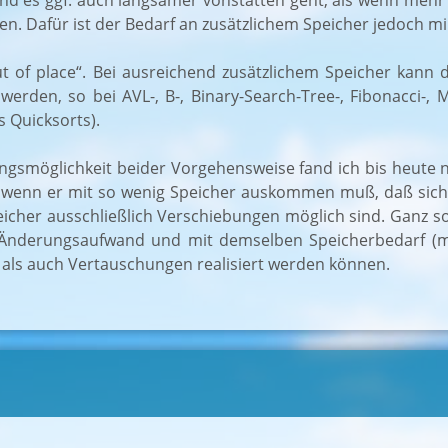
nd es ggf. auch langsamer vonstatten geht, als wenn mehr 
ten. Dafür ist der Bedarf an zusätzlichem Speicher jedoch m
out of place“. Bei ausreichend zusätzlichem Speicher kann
den, so bei AVL-, B-, Binary-Search-Tree-, Fibonacci-, Mer
s Quicksorts).
gsmöglichkeit beider Vorgehensweise fand ich bis heute ni
u, wenn er mit so wenig Speicher auskommen muß, daß sic
er ausschließlich Verschiebungen möglich sind. Ganz so al
Änderungsaufwand und mit demselben Speicherbedarf (mit
 als auch Vertauschungen realisiert werden können.