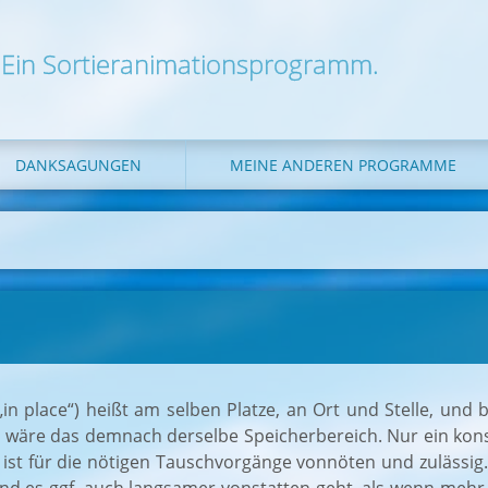
Ein Sortieranimationsprogramm.
DANKSAGUNGEN
MEINE ANDEREN PROGRAMME
 „in place“) heißt am selben Platze, an Ort und Stelle, und
r wäre das demnach derselbe Speicherbereich. Nur ein kon
ist für die nötigen Tauschvorgänge vonnöten und zulässig.